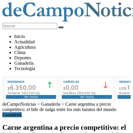
deCampoNoticias
Actualidad
Inicio
Agropecuaria
Actualidad
Agricultura
Clima
Deportes
Ganadería
Tecnología
INVERNADA
CAÑUELAS
GRANOS
6.350,00
0,00
1
$
$
US$
Terneros 180/200 Kg
Novillitos 390/430 Kg
Rosario M
Ver todos
Ver todos
deCampoNoticias
>
Ganadería
>
Carne argentina a precio
competitivo: el bife de nalga entre los más baratos del mundo
Ganadería
Carne argentina a precio competitivo: el