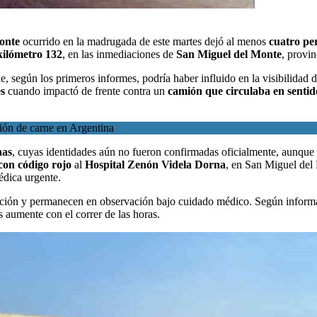
onte
ocurrido en la madrugada de este martes dejó al menos
cuatro pe
kilómetro 132
, en las inmediaciones de
San Miguel del Monte
, provi
ue, según los primeros informes, podría haber influido en la visibilidad d
s
cuando impactó de frente contra un
camión que circulaba en sentid
ción de carne en Argentina
nas
, cuyas identidades aún no fueron confirmadas oficialmente, aunque 
 con código rojo
al
Hospital Zenón Videla Dorna
, en San Miguel del 
édica urgente.
ración y permanecen en observación bajo cuidado médico. Según informa
s aumente con el correr de las horas.