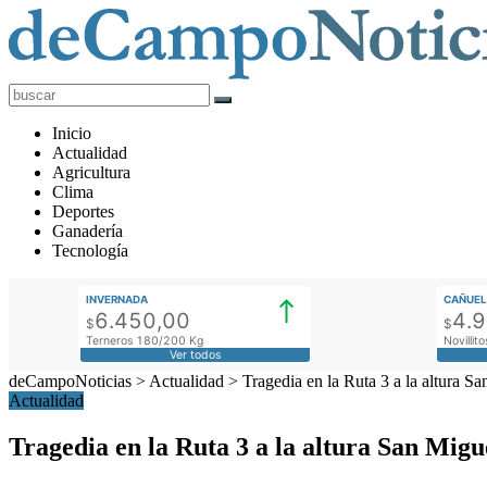
deCampoNoticias
Actualidad
Inicio
Agropecuaria
Actualidad
Agricultura
Clima
Deportes
Ganadería
Tecnología
INVERNADA
CAÑUEL
6.450,00
4.
$
$
Terneros 180/200 Kg
Novilli
Ver todos
deCampoNoticias
>
Actualidad
>
Tragedia en la Ruta 3 a la altura S
Actualidad
Tragedia en la Ruta 3 a la altura San Mig