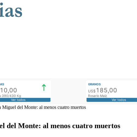
AS
GRANOS
910,00
185,00
US$
tos 390/430 Kg
Rosario Maíz
Ver todos
Ver todos
an Miguel del Monte: al menos cuatro muertos
uel del Monte: al menos cuatro muertos