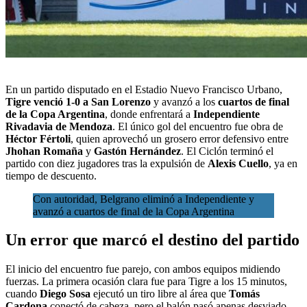
En un partido disputado en el Estadio Nuevo Francisco Urbano,
Tigre venció 1-0 a San Lorenzo
y avanzó a los
cuartos de final
de la
Copa Argentina
, donde enfrentará a
Independiente
Rivadavia de Mendoza
. El único gol del encuentro fue obra de
Héctor Fértoli
, quien aprovechó un grosero error defensivo entre
Jhohan Romaña
y
Gastón Hernández
. El Ciclón terminó el
partido con diez jugadores tras la expulsión de
Alexis Cuello
, ya en
tiempo de descuento.
Con autoridad, Belgrano eliminó a Independiente y
avanzó a cuartos de final de la Copa Argentina
Un error que marcó el destino del partido
El inicio del encuentro fue parejo, con ambos equipos midiendo
fuerzas. La primera ocasión clara fue para Tigre a los 15 minutos,
cuando
Diego Sosa
ejecutó un tiro libre al área que
Tomás
Cardona
conectó de cabeza, pero el balón pasó apenas desviado.