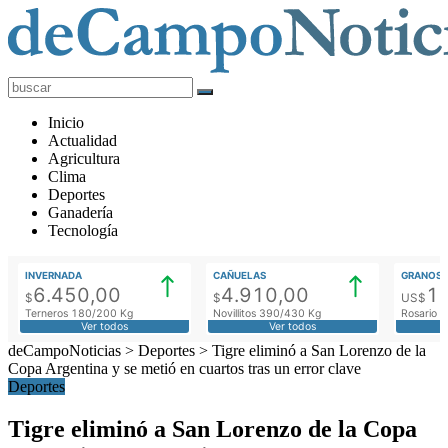
deCampoNoticias
Actualidad
Inicio
Agropecuaria
Actualidad
Agricultura
Clima
Deportes
Ganadería
Tecnología
INVERNADA
CAÑUELAS
GRANOS
6.450,00
4.910,00
1
$
$
US$
Terneros 180/200 Kg
Novillitos 390/430 Kg
Rosario M
Ver todos
Ver todos
deCampoNoticias
>
Deportes
>
Tigre eliminó a San Lorenzo de la
Copa Argentina y se metió en cuartos tras un error clave
Deportes
Tigre eliminó a San Lorenzo de la Copa