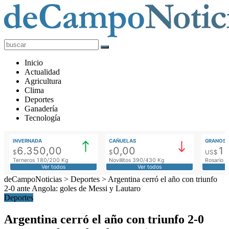
deCampoNoticias
Actualidad
Inicio
Agropecuaria
Actualidad
Agricultura
Clima
Deportes
Ganadería
Tecnología
INVERNADA
CAÑUELAS
GRANOS
6.350,00
0,00
1
$
$
US$
Terneros 180/200 Kg
Novillitos 390/430 Kg
Rosario M
Ver todos
Ver todos
deCampoNoticias
>
Deportes
>
Argentina cerró el año con triunfo
2-0 ante Angola: goles de Messi y Lautaro
Deportes
Argentina cerró el año con triunfo 2-0