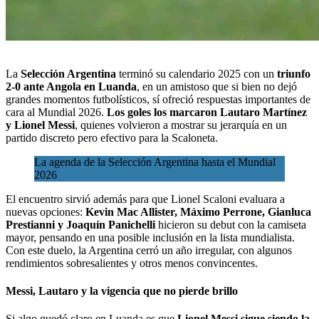
La
Selección Argentina
terminó su calendario 2025 con un
triunfo
2-0 ante Angola en Luanda
, en un amistoso que si bien no dejó
grandes momentos futbolísticos, sí ofreció respuestas importantes de
cara al
Mundial 2026
.
Los goles los marcaron Lautaro Martínez
y Lionel Messi
, quienes volvieron a mostrar su jerarquía en un
partido discreto pero efectivo para la Scaloneta.
La agenda de la Selección Argentina hasta el Mundial
2026
El encuentro sirvió además para que Lionel Scaloni evaluara a
nuevas opciones:
Kevin Mac Allister, Máximo Perrone, Gianluca
Prestianni y Joaquín Panichelli
hicieron su debut con la camiseta
mayor, pensando en una posible inclusión en la lista mundialista.
Con este duelo, la Argentina cerró un año irregular, con algunos
rendimientos sobresalientes y otros menos convincentes.
Messi, Lautaro y la vigencia que no pierde brillo
Si algo quedó claro en Luanda es que
Lionel Messi sigue siendo la