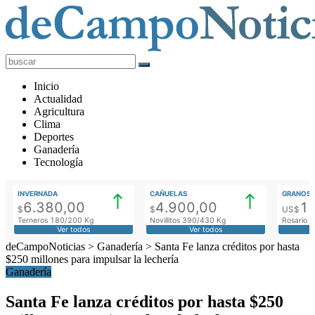
deCampoNoticias
Actualidad
Inicio
Agropecuaria
Actualidad
Agricultura
Clima
Deportes
Ganadería
Tecnología
INVERNADA
CAÑUELAS
GRANOS
6.380,00
4.900,00
1
$
$
US$
Terneros 180/200 Kg
Novillitos 390/430 Kg
Rosario M
Ver todos
Ver todos
deCampoNoticias
>
Ganadería
>
Santa Fe lanza créditos por hasta
$250 millones para impulsar la lechería
Ganadería
Santa Fe lanza créditos por hasta $250