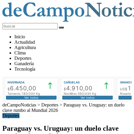
deCampoNoticias
Actualidad
Inicio
Agropecuaria
Actualidad
Agricultura
Clima
Deportes
Ganadería
Tecnología
INVERNADA
CAÑUELAS
GRANOS
6.450,00
4.910,00
1
$
$
US$
Terneros 180/200 Kg
Novillitos 390/430 Kg
Rosario M
Ver todos
Ver todos
deCampoNoticias
>
Deportes
>
Paraguay vs. Uruguay: un duelo
clave rumbo al Mundial 2026
Deportes
Paraguay vs. Uruguay: un duelo clave