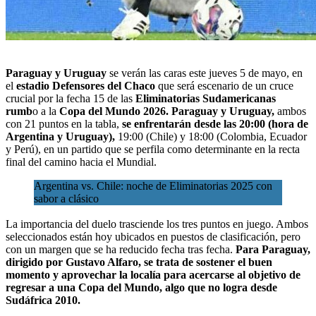
Paraguay y Uruguay
se verán las caras este jueves 5 de mayo, en
el
estadio Defensores del Chaco
que será escenario de un
cruce
crucial por la fecha 15
de las
Eliminatorias Sudamericanas
rumb
o a la
Copa del Mundo 2026.
Paraguay y Uruguay,
ambos
con 21 puntos en la tabla,
se enfrentarán desde las 20:00 (hora de
Argentina y Uruguay),
19:00 (Chile) y 18:00 (Colombia, Ecuador
y Perú), en un partido que se perfila como determinante en la recta
final del camino hacia el Mundial.
Argentina vs. Chile: noche de Eliminatorias 2025 con
sabor a clásico
La importancia del duelo trasciende los tres puntos en juego. Ambos
seleccionados están hoy ubicados en puestos de clasificación, pero
con un margen que se ha reducido fecha tras fecha.
Para Paraguay,
dirigido por Gustavo Alfaro, se trata de sostener el buen
momento y aprovechar la localía para acercarse al objetivo de
regresar a una Copa del Mundo, algo que no logra desde
Sudáfrica 2010.