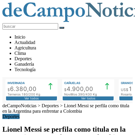
deCampoNoticias
Actualidad
Inicio
Agropecuaria
Actualidad
Agricultura
Clima
Deportes
Ganadería
Tecnología
INVERNADA
CAÑUELAS
GRANOS
6.380,00
4.900,00
1
$
$
US$
Terneros 180/200 Kg
Novillitos 390/430 Kg
Rosario M
Ver todos
Ver todos
deCampoNoticias
>
Deportes
>
Lionel Messi se perfila como titula
en la Argentina para enfrentar a Colombia
Deportes
Lionel Messi se perfila como titula en la