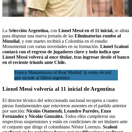
La
Selección Argentina,
con
Lionel Messi en el 11 inicial,
se alista
para disputar una nueva jornada
de las
Eliminatorias rumbo al
Mundial
, y este martes recibirá a Colombia en el estadio
Monumental con varias novedades en su formación.
Lionel Scaloni
contará con el regreso de jugadores clave y todo indica que
Lionel Messi volverá al once titular, tras ingresar desde el banco
en el reciente triunfo ante Chile.
Franco Mastantuono al Real Madrid: la venta récord
que sacude al fútbol argentino
Lionel Messi volvería al 11 inicial de Argentina
El director técnico del seleccionado nacional recupera a cuatro
piezas fundamentales que estuvieron ausentes en el partido anterior
por sanción:
Nicolás Otamendi, Leandro Paredes, Enzo
Fernández y Nicolás González.
Todos ellos cumplieron sus
respectivas suspensiones y están en condiciones de ser titulares ante
el conjunto que dirige el colombiano Néstor Lorenzo.
Scaloni