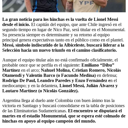
La gran noticia para los hinchas es la vuelta de Lionel Messi
desde el inicio.
El capitán del equipo, que ante Chile ingresó en el
segundo tiempo en lugar de Nico Paz, será titular en el Monumental.
Su presencia siempre es determinante y su retorno al equipo
principal genera expectativas tanto en el público como en el plantel.
Messi, símbolo indiscutido de la Albiceleste, buscará liderar a la
Selección hacia un nuevo triunfo en el camino clasificatorio.
Aunque el equipo titular aún no está confirmado oficialmente, el
probable once que se perfila es el siguiente:
Emiliano “Dibu”
Martínez
en el arco;
Nahuel Molina, Cristian Romero, Nicolás
Otamendi y Valentín Barco (o Facundo Medina)
en defensa;
Rodrigo De Paul, Leandro Paredes y Enzo Fernández e
n el
mediocampo; y en la delantera,
Lionel Messi, Julián Álvarez y
Lautaro Martínez (o Nicolás González).
Argentina llega al duelo ante Colombia con buen ánimo tras la
victoria en Santiago y buscará consolidarse en la tabla de posiciones
de las Eliminatorias Sudamericanas.
El encuentro se disputará el
martes en el estadio Monumental, que se espera esté colmado de
hinchas en apoyo al equipo campeón del mundo.