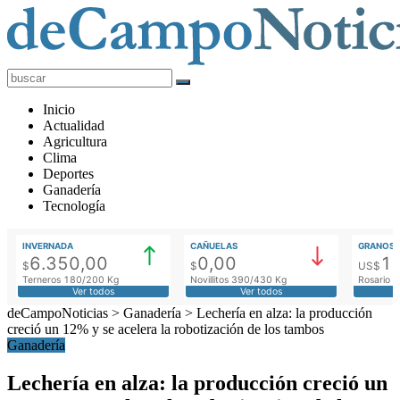
deCampoNoticias
Actualidad
Inicio
Agropecuaria
Actualidad
Agricultura
Clima
Deportes
Ganadería
Tecnología
INVERNADA
CAÑUELAS
GRANOS
6.350,00
0,00
1
$
$
US$
Terneros 180/200 Kg
Novillitos 390/430 Kg
Rosario M
Ver todos
Ver todos
deCampoNoticias
>
Ganadería
>
Lechería en alza: la producción
creció un 12% y se acelera la robotización de los tambos
Ganadería
Lechería en alza: la producción creció un