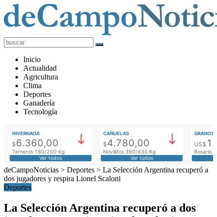
deCampoNoticias
Actualidad
Inicio
Agropecuaria
Actualidad
Agricultura
Clima
Deportes
Ganadería
Tecnología
INVERNADA
CAÑUELAS
GRANOS
6.360,00
4.780,00
1
$
$
US$
Terneros 180/200 Kg
Novillitos 390/430 Kg
Rosario M
Ver todos
Ver todos
deCampoNoticias
>
Deportes
>
La Selección Argentina recuperó a
dos jugadores y respira Lionel Scaloni
Deportes
La Selección Argentina recuperó a dos