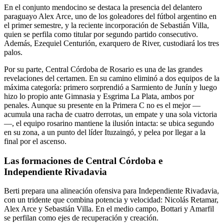
En el conjunto mendocino se destaca la presencia del delantero
paraguayo Alex Arce, uno de los goleadores del fútbol argentino en
el primer semestre, y la reciente incorporación de Sebastián Villa,
quien se perfila como titular por segundo partido consecutivo.
Además, Ezequiel Centurión, exarquero de River, custodiará los tres
palos.
Por su parte, Central Córdoba de Rosario es una de las grandes
revelaciones del certamen. En su camino eliminó a dos equipos de la
máxima categoría: primero sorprendió a Sarmiento de Junín y luego
hizo lo propio ante Gimnasia y Esgrima La Plata, ambos por
penales. Aunque su presente en la Primera C no es el mejor —
acumula una racha de cuatro derrotas, un empate y una sola victoria
—, el equipo rosarino mantiene la ilusión intacta: se ubica segundo
en su zona, a un punto del líder Ituzaingó, y pelea por llegar a la
final por el ascenso.
Las formaciones de Central Córdoba e
Independiente Rivadavia
Berti prepara una alineación ofensiva para Independiente Rivadavia,
con un tridente que combina potencia y velocidad: Nicolás Retamar,
Alex Arce y Sebastián Villa. En el medio campo, Bottari y Amarfil
se perfilan como ejes de recuperación y creación.