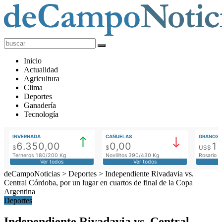
deCampoNoticias
Actualidad
Inicio
Agropecuaria
Actualidad
Agricultura
Clima
Deportes
Ganadería
Tecnología
INVERNADA
CAÑUELAS
GRANOS
6.350,00
0,00
1
$
$
US$
Terneros 180/200 Kg
Novillitos 390/430 Kg
Rosario M
Ver todos
Ver todos
deCampoNoticias
>
Deportes
>
Independiente Rivadavia vs.
Central Córdoba, por un lugar en cuartos de final de la Copa
Argentina
Deportes
Independiente Rivadavia vs. Central