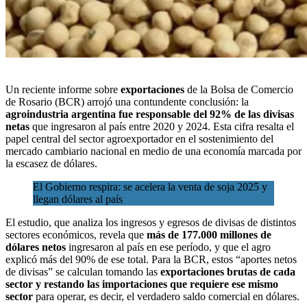
Un reciente informe sobre
exportaciones
de la
Bolsa de Comercio
de Rosario (BCR)
arrojó una contundente conclusión: la
agroindustria argentina fue responsable del 92% de las divisas
netas
que ingresaron al país entre 2020 y 2024. Esta cifra resalta el
papel central del sector agroexportador en el sostenimiento del
mercado cambiario nacional en medio de una economía marcada por
la
escasez de dólares.
El Gobierno respira: se acelera la venta de soja 2025 y
llegan dólares al país
El estudio, que analiza los ingresos y egresos de divisas de distintos
sectores económicos, revela que
más de 177.000 millones de
dólares netos
ingresaron al país en ese período, y que el agro
explicó más del 90% de ese total. Para la BCR, estos “aportes netos
de divisas” se calculan tomando las
exportaciones brutas de cada
sector y restando las importaciones que requiere ese mismo
sector
para operar, es decir, el verdadero saldo comercial en dólares.