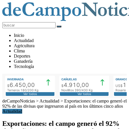
deCampoNoticias
Actualidad
Inicio
Agropecuaria
Actualidad
Agricultura
Clima
Deportes
Ganadería
Tecnología
INVERNADA
CAÑUELAS
GRANOS
6.450,00
4.910,00
1
$
$
US$
Terneros 180/200 Kg
Novillitos 390/430 Kg
Rosario M
Ver todos
Ver todos
deCampoNoticias
>
Actualidad
>
Exportaciones: el campo generó el
92% de las divisas que ingresaron al país en los últimos cinco años
Actualidad
Exportaciones: el campo generó el 92%