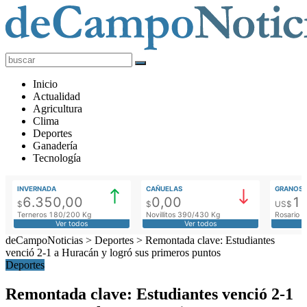
deCampoNoticias
Actualidad
Inicio
Agropecuaria
Actualidad
Agricultura
Clima
Deportes
Ganadería
Tecnología
INVERNADA
CAÑUELAS
GRANOS
6.350,00
0,00
1
$
$
US$
Terneros 180/200 Kg
Novillitos 390/430 Kg
Rosario M
Ver todos
Ver todos
deCampoNoticias
>
Deportes
>
Remontada clave: Estudiantes
venció 2-1 a Huracán y logró sus primeros puntos
Deportes
Remontada clave: Estudiantes venció 2-1