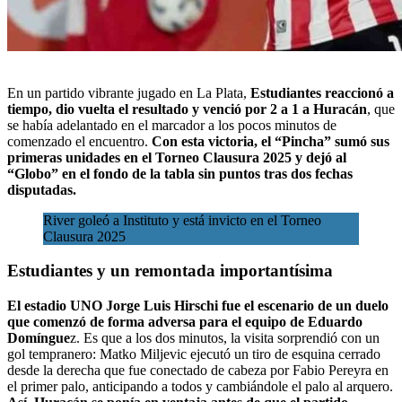
En
un partido vibrante
jugado en La Plata,
Estudiantes reaccionó a
tiempo, dio vuelta el resultado y venció por 2 a 1 a Huracán
, que
se había adelantado en el marcador a los pocos minutos de
comenzado el encuentro.
Con esta victoria, el “Pincha” sumó sus
primeras unidades en el Torneo Clausura 2025 y dejó al
“Globo” en el fondo de la tabla sin puntos
tras dos fechas
disputadas.
River goleó a Instituto y está invicto en el Torneo
Clausura 2025
Estudiantes y un remontada importantísima
El estadio UNO Jorge Luis Hirschi fue el escenario de un duelo
que comenzó de forma adversa para el equipo de Eduardo
Domíngue
z. Es que a los dos minutos, la visita sorprendió con un
gol tempranero: Matko Miljevic ejecutó un tiro de esquina cerrado
desde la derecha que fue conectado de cabeza por Fabio Pereyra en
el primer palo, anticipando a todos y cambiándole el palo al arquero.