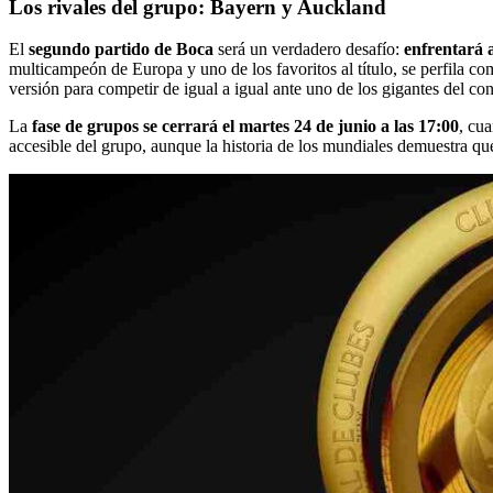
Los rivales del grupo: Bayern y Auckland
El
segundo partido de Boca
será un verdadero desafío:
enfrentará 
multicampeón de Europa y uno de los favoritos al título, se perfila co
versión para competir de igual a igual ante uno de los gigantes del co
La
fase de grupos se cerrará el martes 24 de junio a las 17:00
, cu
accesible del grupo, aunque la historia de los mundiales demuestra qu