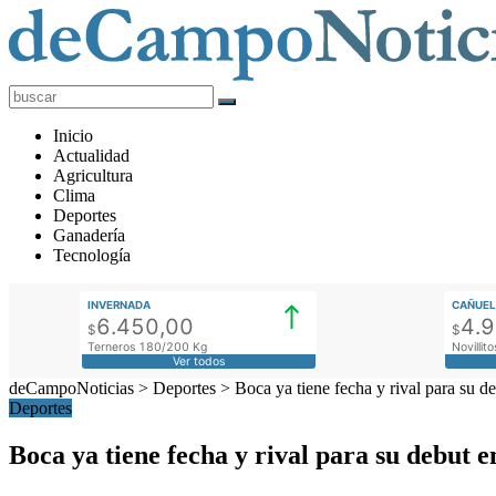
deCampoNoticias
Actualidad
Inicio
Agropecuaria
Actualidad
Agricultura
Clima
Deportes
Ganadería
Tecnología
INVERNADA
CAÑUEL
6.450,00
4.
$
$
Terneros 180/200 Kg
Novilli
Ver todos
deCampoNoticias
>
Deportes
>
Boca ya tiene fecha y rival para su 
Deportes
Boca ya tiene fecha y rival para su debut 