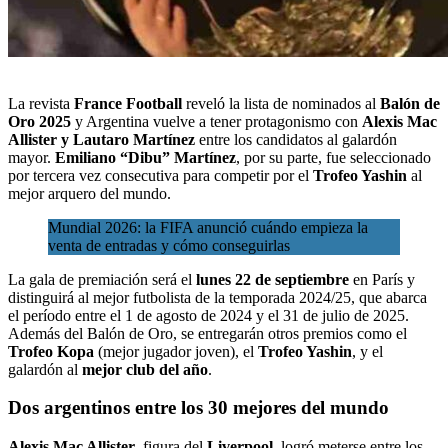
La revista
France Football
reveló la lista de nominados al
Balón de
Oro 2025
y Argentina vuelve a tener protagonismo con
Alexis Mac
Allister y Lautaro Martínez
entre los candidatos al galardón
mayor.
Emiliano “Dibu” Martínez
, por su parte, fue seleccionado
por tercera vez consecutiva para competir por el
Trofeo Yashin
al
mejor arquero del mundo.
Mundial 2026: la FIFA anunció cuándo empieza la
venta de entradas y cómo conseguirlas
La gala de premiación será el
lunes 22 de septiembre
en París y
distinguirá al mejor futbolista de la temporada 2024/25, que abarca
el período entre el 1 de agosto de 2024 y el 31 de julio de 2025.
Además del Balón de Oro, se entregarán otros premios como el
Trofeo Kopa
(mejor jugador joven), el
Trofeo Yashin
, y el
galardón al
mejor club del año
.
Dos argentinos entre los 30 mejores del mundo
Alexis Mac Allister
, figura del
Liverpool
, logró meterse entre los