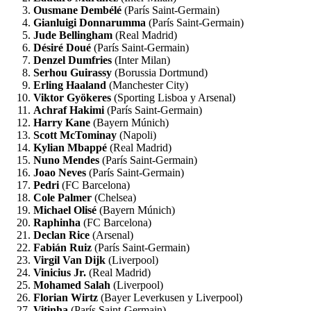
Ousmane Dembélé
(París Saint-Germain)
Gianluigi Donnarumma
(París Saint-Germain)
Jude Bellingham
(Real Madrid)
Désiré Doué
(París Saint-Germain)
Denzel Dumfries
(Inter Milan)
Serhou Guirassy
(Borussia Dortmund)
Erling Haaland
(Manchester City)
Viktor Gyökeres
(Sporting Lisboa y Arsenal)
Achraf Hakimi
(París Saint-Germain)
Harry Kane
(Bayern Múnich)
Scott McTominay
(Napoli)
Kylian Mbappé
(Real Madrid)
Nuno Mendes
(París Saint-Germain)
Joao Neves
(París Saint-Germain)
Pedri
(FC Barcelona)
Cole Palmer
(Chelsea)
Michael Olisé
(Bayern Múnich)
Raphinha
(FC Barcelona)
Declan Rice
(Arsenal)
Fabián Ruiz
(París Saint-Germain)
Virgil Van Dijk
(Liverpool)
Vinicius Jr.
(Real Madrid)
Mohamed Salah
(Liverpool)
Florian Wirtz
(Bayer Leverkusen y Liverpool)
Vitinha
(París Saint-Germain)