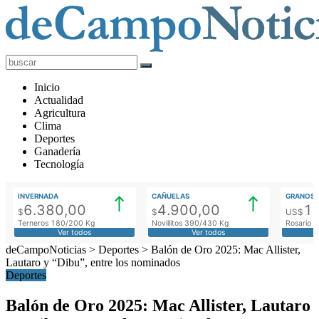
deCampoNoticias
Actualidad
Inicio
Agropecuaria
Actualidad
Agricultura
Clima
Deportes
Ganadería
Tecnología
INVERNADA
CAÑUELAS
GRANOS
6.380,00
4.900,00
1
$
$
US$
Terneros 180/200 Kg
Novillitos 390/430 Kg
Rosario M
Ver todos
Ver todos
deCampoNoticias
>
Deportes
>
Balón de Oro 2025: Mac Allister,
Lautaro y “Dibu”, entre los nominados
Deportes
Balón de Oro 2025: Mac Allister, Lautaro